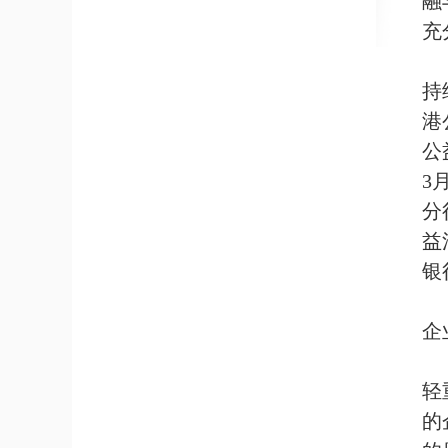
融
充
持
港
公
3
分
益
银
企
轻
的