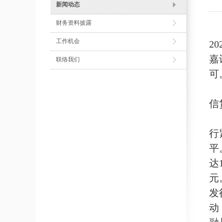
新闻动态
财务资料披露
工作机会
2
嘉
联络我们
可
信
行
平
达
元
发
动