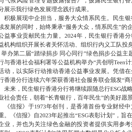
与气候风险管理专题披露报告》，披露民生银行香港
分展示我行绿色发展理念践行成果。
积极展现中企担当，服务大众情系民生。
民生银
续发展的同时，始终秉承
“服务大众，情系民生”的
公益事业贡献民生力量。2024年，民生银行香港
益机构组织开展长者关怀活动、组织行内义工队投身
月举办第二届“踏绿捐步 同心同行”绿色捐步公益
行与香港社会福利署等公益机构举办“共创明Teen计
活动，以实际行动推动香港公益事业发展。凭借在
行香港分行连续六年荣获香港社会服务联会颁发“商
未来，民生银行香港分行将继续跟随总行
ESG
业社会责任，朝着“长青银行，百年民生”的美好愿
《信报》于
1973年创刊，是香港首份专业财经
重。《信报》自2023年起推出“ESG表彰计划”，
企业，并也为关注绿色金融的投资者提供实用参考