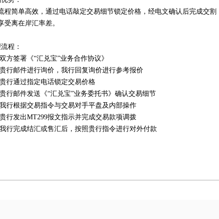
流程简单高效，通过电话敲定交易细节锁定价格，经电文确认后完成交割
享受离在岸汇率差。
理流程：
双方签署《“汇兑宝”业务合作协议》
贵行邮件进行询价，我行回复询价进行参考报价
贵行通过指定电话锁定交易价格
贵行邮件发送《“汇兑宝”业务委托书》确认交易细节
我行根据交易指令与交易对手平盘及内部操作
贵行发出
MT299
报文指示并完成交易款项调拨
我行完成结汇或售汇后，按照贵行指令进行对外付款