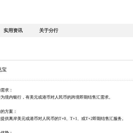
实用资讯
关于分行
兑宝
的需求：
作为境内银行，有美元或港币对人民币的跨境即期结售汇需求。
们的方案：
您提供离岸美元或港币对人民币的
T+0
、
T+1
、或
T+2
即期结售汇服务。
品优势：