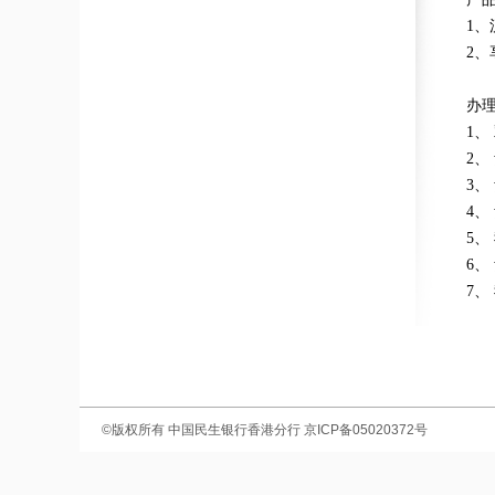
1
、
2
、
办
1、
2、
3、
4、
5、
6、
7、
©版权所有
中国民生银行香港分行
京ICP备05020372号