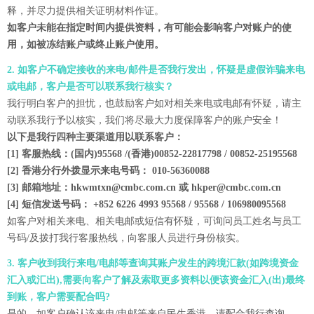
释，并尽力提供相关证明材料作证。
如客户未能在指定时间内提供资料，有可能会影响客户对账户的使
用，如被冻结账户或终止账户使用。
2. 如客户不确定接收的来电/邮件是否我行发出，怀疑是虚假诈骗来电
或电邮，客户是否可以联系我行核实？
我行明白客户的担忧，也鼓励客户如对相关来电或电邮有怀疑，请主
动联系我行予以核实，我们将尽最大力度保障客户的账户安全！
以下是我行四种主要渠道用以联系客户：
[1] 客服热线：(国内)95568 /(香港)00852-22817798 / 00852-25195568
[2] 香港分行外拨显示来电号码： 010-56360088
[3] 邮箱地址：hkwmtxn@cmbc.com.cn 或 hkper@cmbc.com.cn
[4] 短信发送号码： +852 6226 4993 95568 / 95568 / 106980095568
如客户对相关来电、相关电邮或短信有怀疑，可询问员工姓名与员工
号码/及拨打我行客服热线，向客服人员进行身份核实。
3. 客户收到我行来电/电邮等查询其账户发生的跨境汇款(如跨境资金
汇入或汇出),需要向客户了解及索取更多资料以便该资金汇入(出)最终
到账，客户需要配合吗?
是的，如客户确认该来电/电邮等来自民生香港，请配合我行查询。