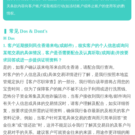
关条款内容向客户账户采取相应行动(如冻结账户或终止账户的使用等)的酌
情权。
▍ 常见 Dos & Dont's
※ Dos
1. 客户近期接到民生香港来电(或邮件)，核实客户的个人信息或询问
某笔交易的具体情况，客户是否需要配合及认真听取(或阅读)并按要
求回答或进一步提供证明资料？
是的，如客户确认该来电等来自民生香港，请配合我行查询。
对客户的个人信息及(或)具体交易详情进行了解，是我行按照本地监
管规定执行【客户尽职审查】的一部分。我行明白该举措将占用您的
宝贵时间，但为了保障客户的账户不被不法分子利用或进行洗黑钱、
恐怖分子资金筹集及其他诈骗活动，当客户接收到我行来电/邮件询问
有关个人信息或具体的交易情况时，请客户理解及配合，如实详细答
复，按要求提供所需的证明资料，确保我行备存最新的及相关的客户
资料记录。例如，当客户针对某笔具体交易的查询而只简单回答“资
金往来”或“借还款”时，这并不能足以令我行了解其交易目的及客户与
交易对手的关系。建议客户可就资金往来的来源，用途作更详细的阐