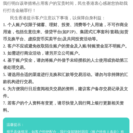
我行明白该举措将占用客户的宝贵时间，民生香港衷心感谢您协助我
行打击金融罪行！
民生香港提示客户注意以下事项，以保障自身利益：
1. 个人账户仅限于储蓄、理财、投资、消费等个人用途，不可作商业
用途，包括生意往来、借贷平台(如P2P)、集团式汇率套利/套戥(如货
币兑换平台、虚拟货币买卖平台)及共同投资活动等。
2. 客户不应或避免收取陌生账户的资金及入账/转账资金至不明账户。
3. 如需进行商业活动，请另开立公司账户。
4. 基于账户安全，请勿将账户外借予未经授权的人士使用或协助第三
者处理交易。
5. 请选用合适的渠道进行兑换和汇款等交易活动。请勿与非持牌的汇
款机构进行交易。
6. 为方便我行日后查阅相关交易的资料，建议客户备存交易记录及文
件。
7. 若客户的个人资料有变更，请尽快登入我行网上银行更新相关资
料。
温馨提示：
视乎具体情况，如客户拒绝配合，我行保留随时因应《账户持有人条款》有