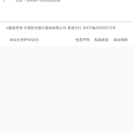
3. 日息 = 日利率×当日存款结余
©版权所有
中国民生银行股份有限公司 香港分行
京ICP备05020372号
本站支持IPV6访问
免责声明
私隐政策
条款细则