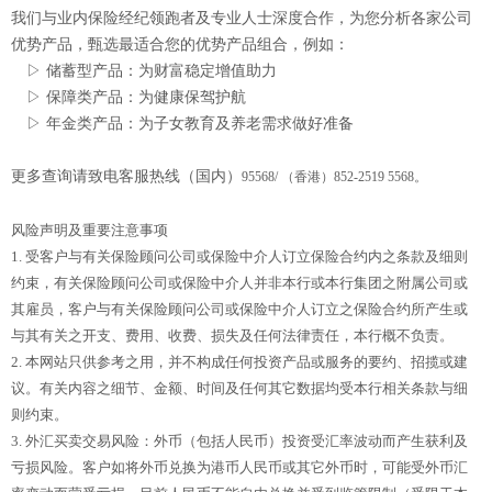
我们与业内保险经纪领跑者及专业人士深度合作，为您分析各家公司
优势产品，甄选最适合您的优势产品组合，例如：
▷ 储蓄型产品：为财富稳定增值助力
▷ 保障类产品：为健康保驾护航
▷ 年金类产品：为子女教育及养老需求做好准备
更多查询请致电客服热线（国内）
95568/ （香港）852-2519 5568。
风险声明及重要注意事项
1. 受客户与有关保险顾问公司或保险中介人订立保险合约内之条款及细则
约束，有关保险顾问公司或保险中介人并非本行或本行集团之附属公司或
其雇员，客户与有关保险顾问公司或保险中介人订立之保险合约所产生或
与其有关之开支、费用、收费、损失及任何法律责任，本行概不负责。
2. 本网站只供参考之用，并不构成任何投资产品或服务的要约、招揽或建
议。有关内容之细节、金额、时间及任何其它数据均受本行相关条款与细
则约束。
3. 外汇买卖交易风险：外币（包括人民币）投资受汇率波动而产生获利及
亏损风险。客户如将外币兑换为港币人民币或其它外币时，可能受外币汇