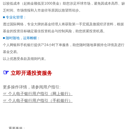
以较低成本（起购金额低至1000美金）助您涉足环球市场，避免因成本高昂、缺
乏时间、市场情报和入市途径等原因以致望而却步。
■ 专业化管理：
透过国际网络，专业大牌的基金经理人将获取第一手宏观及微观经济资料，根据
基金的投资目标确定最佳投资机会与控制风险，助您抓紧投资机遇。
■ 随时随地，运筹帷幄：
个人网银和手机银行提供7*24小时下单服务，助您随时随地掌握持仓详情及进行
基金交易。
以上优惠受条款及细则约束。
☞
立即开通投资服务
更多操作详情，请参阅用户指引:
☞ 个人电子银行用户指引（网上银行）
☞ 个人电子银行用户指引（手机银行）
重要事项：