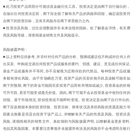
■ 此乃投资产品而部分可能涉及金融衍生工具。投资决定是由阁下自行做出的，
在做出任何投资决定前，阁下应全面了解有关产品的风险和回报，确定该投资符
合阁下的投资目标，且有关风险亦在阁下承受能力之内。
■ 投资涉及风险，过往业绩数据并非未来业绩的指标。欲了解基金详情，有关费
用及风险等级，请查阅基金销售文件及风险提示。
风险披露声明：
■ 以上资料仅供参考
, 并非针对任何产品的分析、预测或建议也不构成对任何人作
出买卖、申购或交易任何投资产品或服务的要约、招揽、建议、意见或任何保证,
基金产品或服务并不等同, 亦不应被视为定期存款的代替品。每种投资产品或服
务都有潜在风险。由于市场瞬息万变, 投资产品的买卖价格升跌及波幅可能非如
阁下所预期, 阁下的资金可能因买卖投资产品而有所增加或减少, 投资基金的价格
可升可跌, 甚至可能变成毫无价值。因此, 阁下可能不会从投资基金中收到任何的
回报。基于市场情况, 部份投资或不能即时变现。投资决定是由阁下自行作出的,
阁下应该根据本身的投资经验、投资目标、财务状况及承担风险的意愿及能力等
因素去衡量是否适合投资于该产品上,
并暸解有关产品的性质及风险。投资涉及
风险, 请细阅相关的销售文件
、
条款细则与风险披露声明, 以暸解基金更多资料,
包括其风险因素。本重要注意事项并未披露所有涉及的风险亦不会考虑民生银行